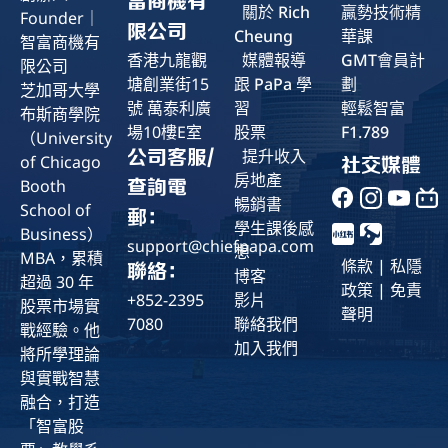
富商機有
關於 Rich
贏勢技術精
Founder｜
限公司
Cheung
華課
智富商機有
香港九龍觀
媒體報導
GMT會員計
限公司
塘創業街15
跟 PaPa 學
劃
芝加哥大學
號 萬泰利廣
習
輕鬆智富
布斯商學院
場10樓E室
股票
F1.789
（University
提升收入
公司客服/
of Chicago
社交媒體
房地產
Booth
查詢電
Facebook
暢銷書
School of
郵：
學生課後感
Business）
support@chiefpapa.com
想
MBA，累積
條款 | 私隱
聯絡：
博客
超過 30 年
政策 | 免責
+852-2395
影片
股票市場實
聲明
7080
聯絡我們
戰經驗。他
加入我們
將所學理論
與實戰智慧
融合，打造
「智富股