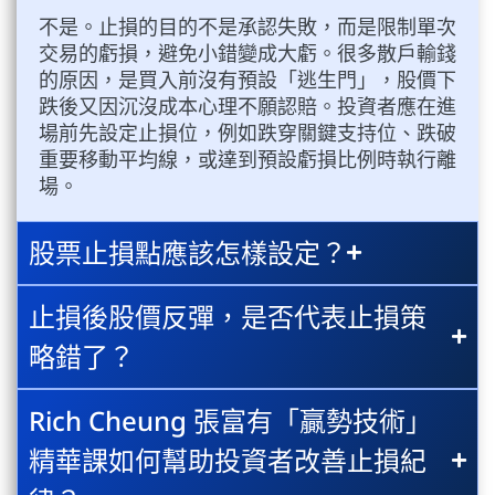
不是。止損的目的不是承認失敗，而是限制單次
交易的虧損，避免小錯變成大虧。很多散戶輸錢
的原因，是買入前沒有預設「逃生門」，股價下
跌後又因沉沒成本心理不願認賠。投資者應在進
場前先設定止損位，例如跌穿關鍵支持位、跌破
重要移動平均線，或達到預設虧損比例時執行離
場。
股票止損點應該怎樣設定？
止損後股價反彈，是否代表止損策
略錯了？
Rich Cheung 張富有「贏勢技術」
精華課如何幫助投資者改善止損紀