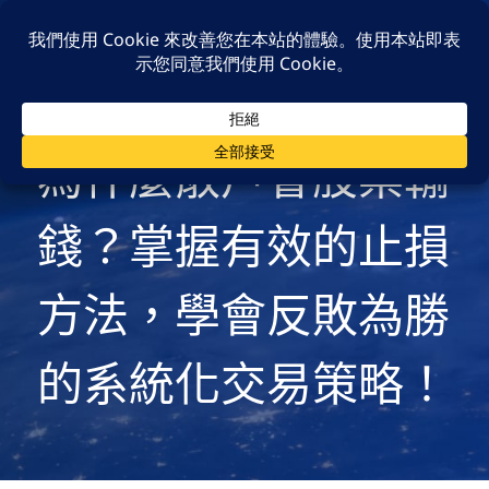
跳
content
Menu
至
F
主
a
要
c
為什麼散戶會股票輸
e
內
b
o
容
錢？掌握有效的止損
o
k
方法，學會反敗為勝
的系統化交易策略！