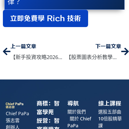
律？
立即免費學 Rich 技術
上一頁
上一篇文章
下一篇文章
【新手投資攻略2026】新手如何掌握股票進場時機？教你判斷關鍵的買賣時機
【股票圖表分析教學】Rich Cheung 教你判斷股票圖表形態，掌握市場走勢！
商標：智
導航
線上課程
關於我們
選股五部曲
富學苑
Chief PaPa
關於 Chief
10倍股精華
張志雲
經營：智
PaPa
課
創辦人